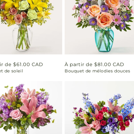
ir de $61.00 CAD
Prix
À partir de $81.00 CAD
 de soleil
Bouquet de mélodies douces
uel
habituel