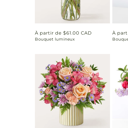
Prix
À partir de $61.00 CAD
Prix
À par
Bouquet lumineux
Bouque
habituel
habit