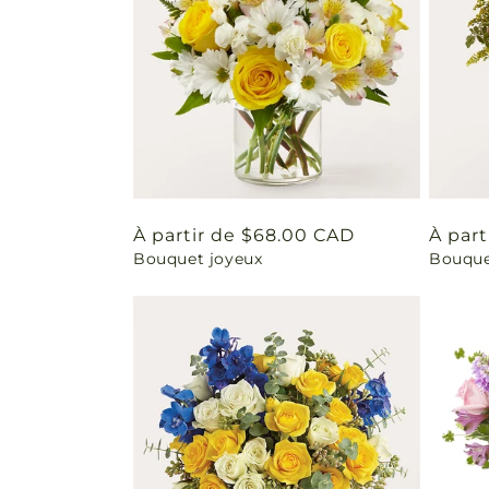
Prix
À partir de $68.00 CAD
Prix
À part
Bouquet joyeux
Bouquet
habituel
habit