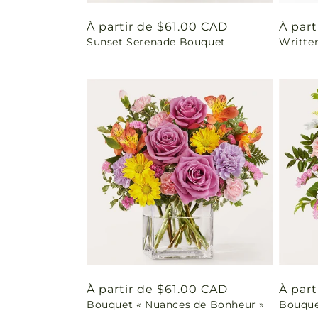
Prix
À partir de $61.00 CAD
Prix
À par
Sunset Serenade Bouquet
Writte
habituel
habit
Prix
À partir de $61.00 CAD
Prix
À part
Bouquet « Nuances de Bonheur »
Bouque
habituel
habit