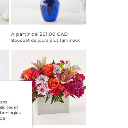
Prix
À partir de $61.00 CAD
Bouquet de jours plus lumineux
habituel
tres
icités et
chnologies
 de