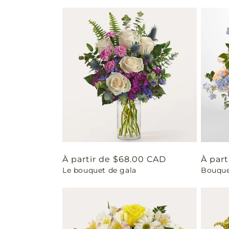
Prix
À partir de $68.00 CAD
Prix
À part
Le bouquet de gala
Bouque
habituel
habit