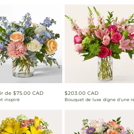
ir de $75.00 CAD
Prix
$203.00 CAD
t inspiré
Bouquet de luxe digne d'une r
uel
habituel