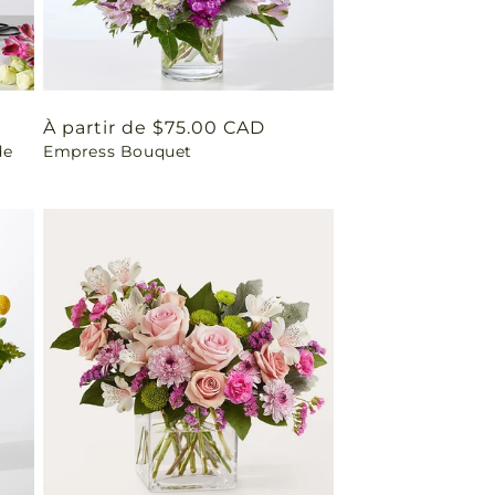
Prix
À partir de $75.00 CAD
de
Empress Bouquet
habituel