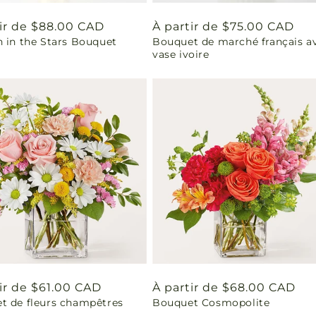
tir de $88.00 CAD
Prix
À partir de $75.00 CAD
n in the Stars Bouquet
Bouquet de marché français a
uel
habituel
vase ivoire
ir de $61.00 CAD
Prix
À partir de $68.00 CAD
t de fleurs champêtres
Bouquet Cosmopolite
uel
habituel