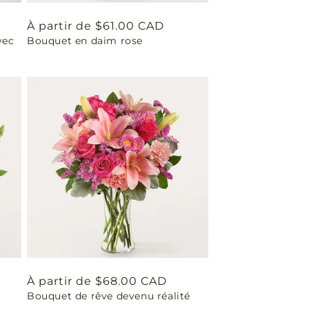
Prix
À partir de $61.00 CAD
vec
Bouquet en daim rose
habituel
Prix
À partir de $68.00 CAD
Bouquet de rêve devenu réalité
habituel