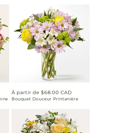
Prix
À partir de $68.00 CAD
eine
Bouquet Douceur Printanière
habituel