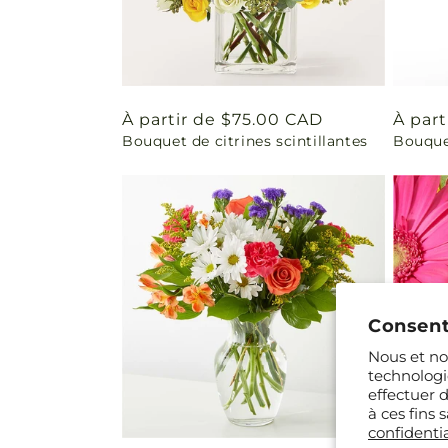
Prix
À partir de $75.00 CAD
Prix
À part
Bouquet de citrines scintillantes
Bouque
habituel
habit
Consent
Nous et nos
technologi
effectuer 
à ces fins
confidentia