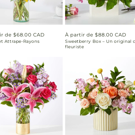
tir de $68.00 CAD
Prix
À partir de $88.00 CAD
t Attrape-Rayons
Sweetberry Box – Un original 
uel
habituel
fleuriste