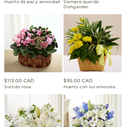
Huerto de paz y serenidad
Siempre querido
habitual
habitual
Dishgarden
Precio
$113.00 CAD
Precio
$95.00 CAD
Surtido rosa
Huerto con luz amorosa
habitual
habitual