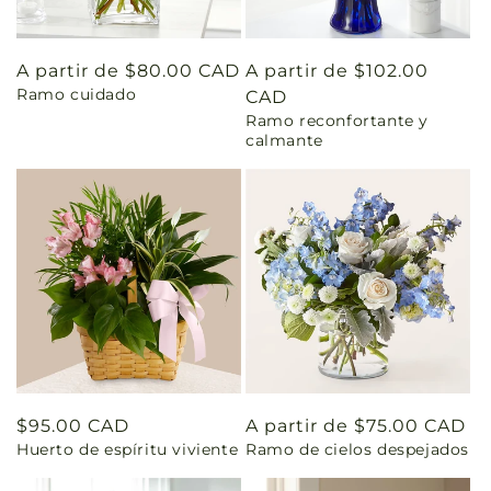
Precio
A partir de $80.00 CAD
Precio
A partir de $102.00
Ramo cuidado
habitual
habitual
CAD
Ramo reconfortante y
calmante
Precio
$95.00 CAD
Precio
A partir de $75.00 CAD
Huerto de espíritu viviente
Ramo de cielos despejados
habitual
habitual