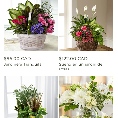
Precio
$95.00 CAD
Precio
$122.00 CAD
Jardinera Tranquila
Sueño en un jardín de
habitual
habitual
rosas