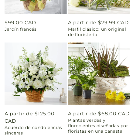
Precio
$99.00 CAD
Precio
A partir de $79.99 CAD
Jardín francés
Marfil clásico: un original
habitual
habitual
de floristería
Precio
A partir de $125.00
Precio
A partir de $68.00 CAD
Plantas verdes y
habitual
CAD
habitual
florecientes diseñadas por
Acuerdo de condolencias
floristas en una canasta
sinceras