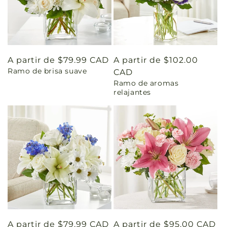
Precio
A partir de $79.99 CAD
Precio
A partir de $102.00
Ramo de brisa suave
habitual
habitual
CAD
Ramo de aromas
relajantes
Precio
A partir de $79.99 CAD
Precio
A partir de $95.00 CAD