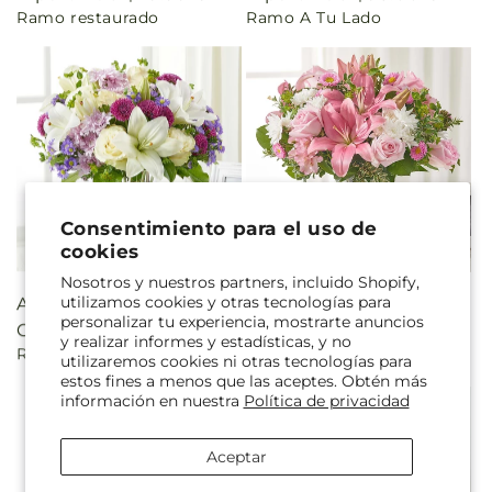
Ramo restaurado
Ramo A Tu Lado
habitual
habitual
Consentimiento para el uso de
cookies
Nosotros y nuestros partners, incluido Shopify,
utilizamos cookies y otras tecnologías para
Precio
A partir de $105.00
Precio
A partir de $104.99
personalizar tu experiencia, mostrarte anuncios
habitual
CAD
habitual
CAD
y realizar informes y estadísticas, y no
Ramo de deseos de paz
Ramo de abrazos curativos
utilizaremos cookies ni otras tecnologías para
estos fines a menos que las aceptes. Obtén más
información en nuestra
Política de privacidad
Aceptar