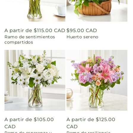
Precio
A partir de $115.00 CAD
Precio
$95.00 CAD
Ramo de sentimientos
Huerto sereno
habitual
habitual
compartidos
Precio
A partir de $105.00
Precio
A partir de $125.00
habitual
CAD
habitual
CAD
Ramo de esperanza y
Ramo de resiliencia