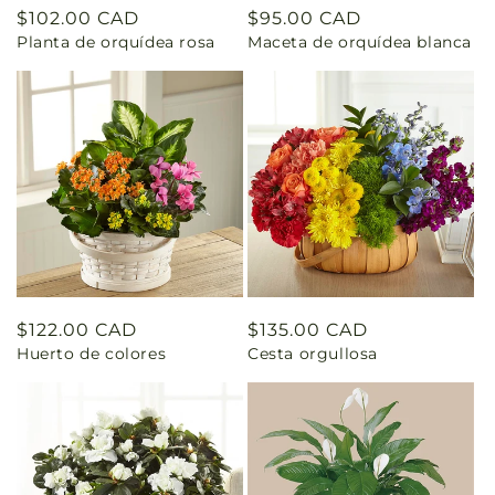
Precio
$102.00 CAD
Precio
$95.00 CAD
Planta de orquídea rosa
Maceta de orquídea blanca
habitual
habitual
Precio
$122.00 CAD
Precio
$135.00 CAD
Huerto de colores
Cesta orgullosa
habitual
habitual