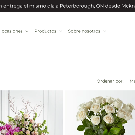
con entrega el mismo día a Peterborough, ON desde Mckn
ocasiones
Productos
Sobre nosotros
Ordenar por: