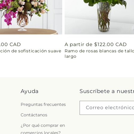
o
7.00 CAD
Precio
A partir de $122.00 CAD
ción de sofisticación suave
Ramo de rosas blancas de tall
ual
habitual
largo
Ayuda
Suscríbete a nuest
Preguntas frecuentes
Correo electrónic
Contáctanos
¿Por qué comprar en
comercios locales?