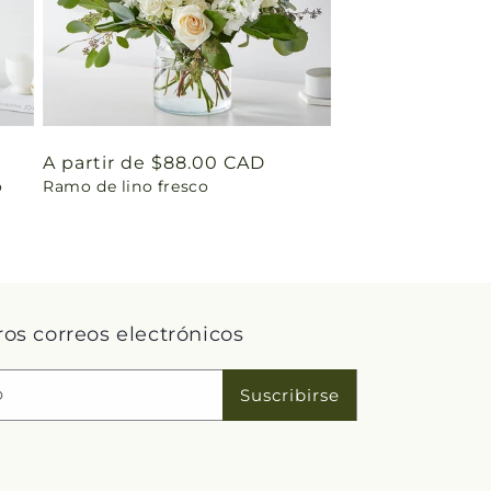
Precio
A partir de $88.00 CAD
o
Ramo de lino fresco
habitual
ros correos electrónicos
o
Suscribirse