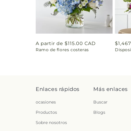
Precio
A partir de $115.00 CAD
Preci
$1,46
Ramo de flores costeras
Disposi
habitual
habit
Enlaces rápidos
Más enlaces
ocasiones
Buscar
Productos
Blogs
Sobre nosotros