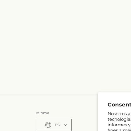
Consent
Idioma
Nosotros y 
tecnología
informes y 
ES
fines a me