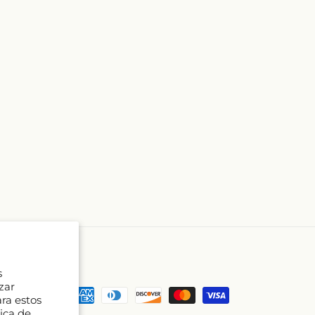
s
zar
Formas
ara estos
de
tica de