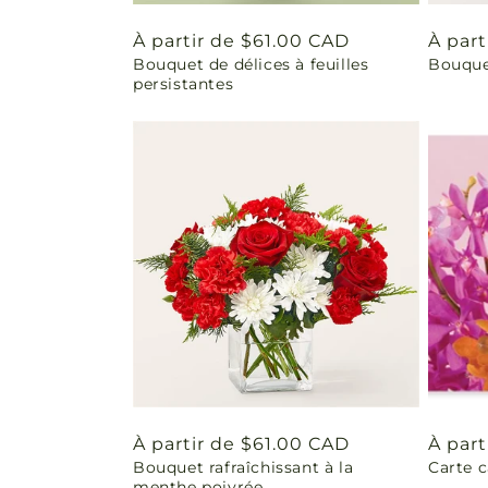
Prix
À partir de $61.00 CAD
Prix
À part
Bouquet de délices à feuilles
Bouque
habituel
habit
persistantes
Prix
À partir de $61.00 CAD
Prix
À part
Bouquet rafraîchissant à la
Carte 
habituel
habit
menthe poivrée