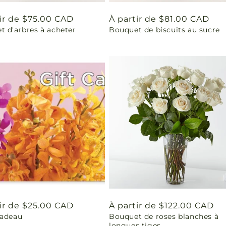
ir de $75.00 CAD
Prix
À partir de $81.00 CAD
t d'arbres à acheter
Bouquet de biscuits au sucre
uel
habituel
ir de $25.00 CAD
Prix
À partir de $122.00 CAD
cadeau
Bouquet de roses blanches à
uel
habituel
longues tiges