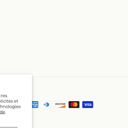
tres
icités et
Moyens
chnologies
de
 de
paiement