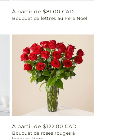
Prix
À partir de $81.00 CAD
Bouquet de lettres au Père Noël
habituel
Prix
À partir de $122.00 CAD
Bouquet de roses rouges à
habituel
longues tiges