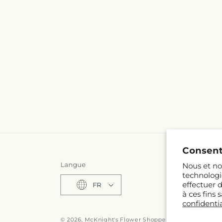
Consent
Langue
Nous et nos
technologi
effectuer 
FR
à ces fins
confidentia
© 2026,
McKnight's Flower Shoppe Inc
Propulsé par 