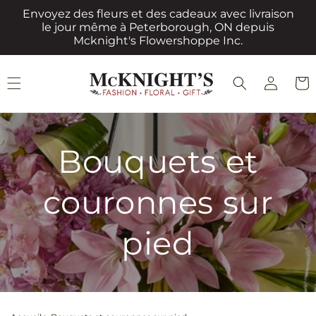
et
Envoyez des fleurs et des cadeaux avec livraison
passer
le jour même à Peterborough, ON depuis
au
Mcknight's Flowershoppe Inc.
contenu
Connexion
Panie
Bouquets et
couronnes sur
pied