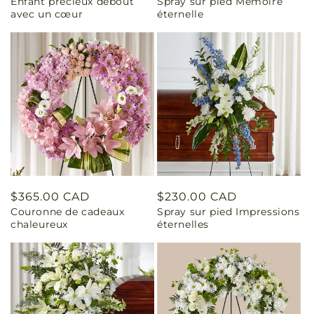
Enfant précieux debout
Spray sur pied Mémoire
habituel
habituel
avec un cœur
éternelle
Prix
$365.00 CAD
Prix
$230.00 CAD
Couronne de cadeaux
Spray sur pied Impressions
habituel
habituel
chaleureux
éternelles