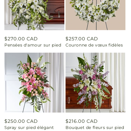
Prix
$270.00 CAD
Prix
$257.00 CAD
Pensées d'amour sur pied
Couronne de vœux fidèles
habituel
habituel
Prix
$250.00 CAD
Prix
$216.00 CAD
Spray sur pied élégant
Bouquet de fleurs sur pied
habituel
habituel