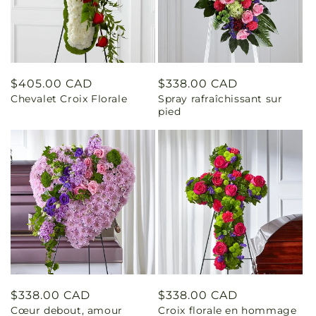
Prix
$405.00 CAD
Prix
$338.00 CAD
Chevalet Croix Florale
Spray rafraîchissant sur
habituel
habituel
pied
Prix
$338.00 CAD
Prix
$338.00 CAD
Cœur debout, amour
Croix florale en hommage
habituel
habituel