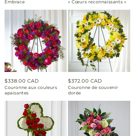
Embrace
« Cœurs reconnaissants »
Prix
$338.00 CAD
Prix
$372.00 CAD
Couronne aux couleurs
Couronne de souvenir
habituel
habituel
apaisantes
dorée