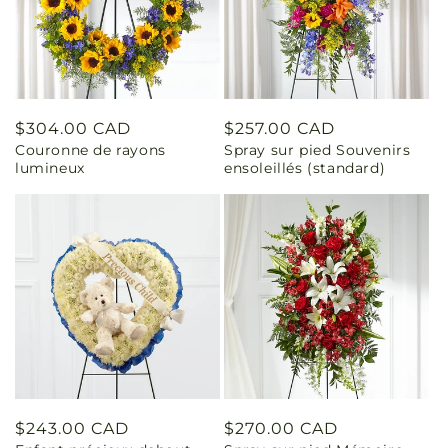
Prix
$304.00 CAD
Prix
$257.00 CAD
Couronne de rayons
Spray sur pied Souvenirs
habituel
habituel
lumineux
ensoleillés (standard)
Prix
$243.00 CAD
Prix
$270.00 CAD