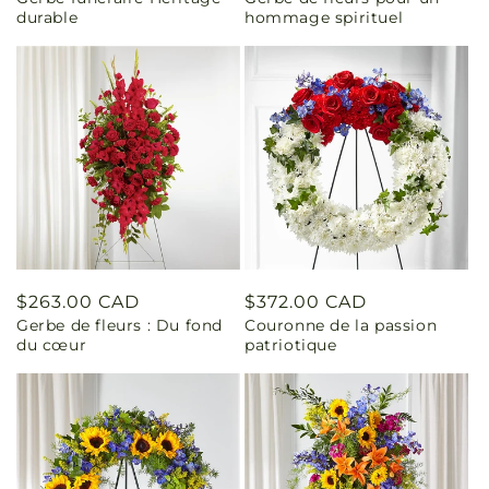
habituel
habituel
durable
hommage spirituel
Prix
$263.00 CAD
Prix
$372.00 CAD
Gerbe de fleurs : Du fond
Couronne de la passion
habituel
habituel
du cœur
patriotique