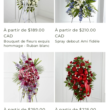
Prix
À partir de $189.00
Prix
À partir de $210.00
habituel
CAD
habituel
CAD
Bouquet de fleurs exquis
Spray debout Ami fidèle
hommage - Ruban blanc
Prix
À partir de $250.00
Prix
À partir de $225.00