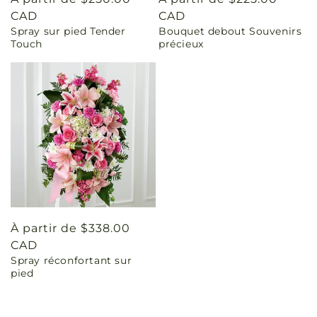
habituel
CAD
habituel
CAD
Spray sur pied Tender
Bouquet debout Souvenirs
Touch
précieux
Prix
À partir de $338.00
habituel
CAD
Spray réconfortant sur
pied