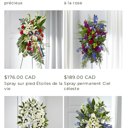
précieux
à la rose
Prix
$176.00 CAD
Prix
$189.00 CAD
Spray sur pied Étoiles de la
Spray permanent Ciel
habituel
habituel
vie
céleste