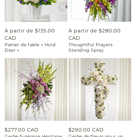
Prix
À partir de $135.00
Prix
À partir de $280.00
habituel
CAD
habituel
CAD
Panier de table « Hold
Thoughtful Prayers
Dear »
Standing Spray
Prix
$277.00 CAD
Prix
$290.00 CAD
Gerbe funéraire Héritage
Gerbe de fleurs pour un